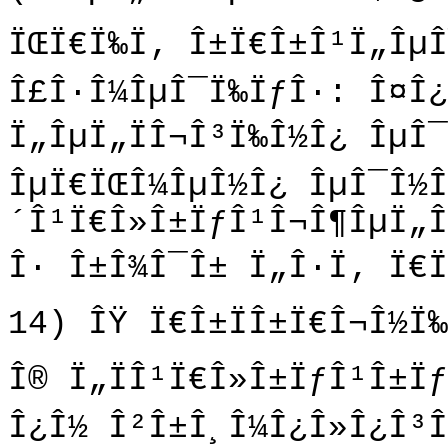
ÏŒÏ€Ï‰Ï‚ Î±Ï€Î±Î¹Ï„ÎµÎ
Î£Î·Î¼ÎµÎ¯Ï‰ÏƒÎ·: Î¤Î¿
Ï„ÎµÏ„ÏÎ¬Î³Ï‰Î½Î¿ ÎµÎ¯
ÎµÏ€ÏŒÎ¼ÎµÎ½Î¿ ÎµÎ¯Î½Î
´Î¹Ï€Î»Î±ÏƒÎ¹Î¬Î¶ÎµÏ„Î
Î· Î±Î¾Î¯Î± Ï„Î·Ï‚ Ï€Ï
14) ÎŸ Ï€Î±ÏÎ±Ï€Î¬Î½Ï
Î® Ï„ÏÎ¹Ï€Î»Î±ÏƒÎ¹Î±Ï
Î¿Î½ Î²Î±Î¸Î¼Î¿Î»Î¿Î³Î