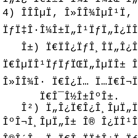
4) ÎÎ­ÎµÏ‚ Î»Î­Î¾ÎµÎ¹Ï‚
ÏƒÏ‡Î·Î¼Î±Ï„Î¹ÏƒÏ„Î¿Ï
Î±) Ï€ÏÎ¿ÏƒÎ¸Î­Ï„Î¿
Ï€ÎµÏÎ¹ÏƒÏƒÏŒÏ„ÎµÏÎ± 
Î»Î­Î¾Î· Ï€Î¿Ï… Ï…Ï€Î¬Ï
Ï€Î¯Î½Î±ÎºÎ±.
Î²) Ï„Î¿Ï€Î¿Î¸ÎµÏ„Ï
ÎºÎ¬Î¸ÎµÏ„Î± Î® Î¿ÏÎ¹