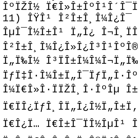
ÎºÏŽÎ½ Ï€Î»Î±ÎºÎ¹Î´Î¯Ï
11) ÎŸÎ¹ Î²Î±Î¸Î¼Î¿Î¯ 
ÎµÎ¯Î½Î±Î¹ Ï„Î¿ Î¬Î¸Ï
Î²Î±Î¸Î¼Î¿Î»Î¿Î³Î¹ÎºÎ®
Ï„Ï‰Î½ Î³ÏÎ±Î¼Î¼Î¬Ï„Ï
ÏƒÏ‡Î·Î¼Î±Ï„Î¯ÏƒÏ„Î·Îº
Î¼Ï€Î»Î·ÏÏŽÎ¸Î·ÎºÎµ Î
Ï€ÏÎ¿ÏƒÎ¸Î­Ï„Î¿Î½Ï„Î±Ï
Ï€Î¿Ï… Ï€Î±Î¯ÏÎ½ÎµÎ¹ Î