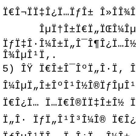
Ï€Î¬ÏÏ‡Î¿Ï…ÏƒÎ± Î»Î­Î¾
ÎµÏ†Î±Ï€Ï„ÏŒÎ¼Îµ
ÏƒÏ‡Î·Î¼Î±Ï„Î¯Î¶Î¿Ï…Î½
Î¾ÎµÎ¹Ï‚.
5) ÎŸ Ï€Î±Î¯ÎºÏ„Î·Ï‚ Î
Î¼ÎµÏ„Î±ÎºÎ¹Î½Î®ÏƒÎµÎ¹
Ï€Î¿Ï… Ï…Ï€Î®ÏÏ‡Î±Î½ 
Ï„Î· ÏƒÏ„Î¹Î³Î¼Î® Ï€Î¿