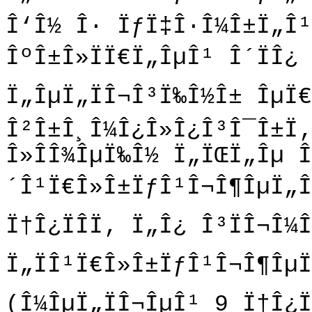
Î‘Î½ Î· ÏƒÏ‡Î·Î¼Î±Ï„Î¹
ÎºÎ±Î»ÏÏ€Ï„ÎµÎ¹ Î´ÏÎ¿
Ï„ÎµÏ„ÏÎ¬Î³Ï‰Î½Î± ÎµÏ€
Î²Î±Î¸Î¼Î¿Î»Î¿Î³Î¯Î±Ï‚
Î»Î­Î¾ÎµÏ‰Î½ Ï„ÏŒÏ„Îµ 
´Î¹Ï€Î»Î±ÏƒÎ¹Î¬Î¶ÎµÏ„Î
Ï†Î¿ÏÎ­Ï‚ Ï„Î¿ Î³ÏÎ¬Î¼
Ï„ÏÎ¹Ï€Î»Î±ÏƒÎ¹Î¬Î¶Îµ
(Î¼ÎµÏ„ÏÎ¬ÎµÎ¹ 9 Ï†Î¿Ï