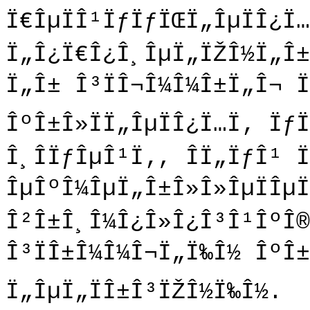
Ï€ÎµÏÎ¹ÏƒÏƒÏŒÏ„ÎµÏÎ¿Ï
Ï„Î¿Ï€Î¿Î¸ÎµÏ„ÏŽÎ½Ï„Î±
Ï„Î± Î³ÏÎ¬Î¼Î¼Î±Ï„Î¬ 
ÎºÎ±Î»ÏÏ„ÎµÏÎ¿Ï…Ï‚ Ïƒ
Î¸Î­ÏƒÎµÎ¹Ï‚, Î­Ï„ÏƒÎ¹ 
ÎµÎºÎ¼ÎµÏ„Î±Î»Î»ÎµÏÎµ
Î²Î±Î¸Î¼Î¿Î»Î¿Î³Î¹ÎºÎ®
Î³ÏÎ±Î¼Î¼Î¬Ï„Ï‰Î½ ÎºÎ
Ï„ÎµÏ„ÏÎ±Î³ÏŽÎ½Ï‰Î½.