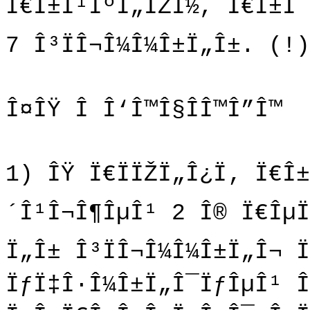
Ï€Î±Î¹ÎºÏ„ÏŽÎ½, Ï€Î±Î¯
7 Î³ÏÎ¬Î¼Î¼Î±Ï„Î±. (!)
Î¤ÎŸ Î Î‘Î™Î§ÎÎ™Î”Î™
1) ÎŸ Ï€ÏÏŽÏ„Î¿Ï‚ Ï€Î
´Î¹Î¬Î¶ÎµÎ¹ 2 Î® Ï€ÎµÏ
Ï„Î± Î³ÏÎ¬Î¼Î¼Î±Ï„Î¬ 
ÏƒÏ‡Î·Î¼Î±Ï„Î¯ÏƒÎµÎ¹ Î