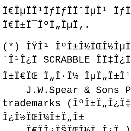
Ï€ÎµÏÎ¹ÏƒÏƒÎ­ÏˆÎµÎ¹ Ïƒ
Ï€Î±Î¯ÎºÏ„ÎµÏ‚.
(*) ÎŸÎ¹ ÎºÎ±Î½ÏŒÎ½ÎµÏ
´Î¹Î¿Ï SCRABBLE Î­Ï‡Î¿
Î±Ï€ÏŒ Ï„Î·Î½ ÎµÏ„Î±Î¹
J.W.Spear & Sons P
trademarks (ÎºÎ±Ï„Î¿Ï‡Ï
Î¿Î½ÏŒÎ¼Î±Ï„Î±
Ï€ÏÎ¿ÏŠÏŒÎ½Ï„Î¿Ï‚