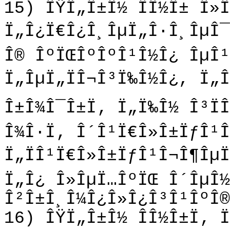
15) ÎŸÏ„Î±Î½ Î­Î½Î± Î»
Ï„Î¿Ï€Î¿Î¸ÎµÏ„Î·Î¸ÎµÎ¯
Î® ÎºÏŒÎºÎºÎ¹Î½Î¿ ÎµÎ¹
Ï„ÎµÏ„ÏÎ¬Î³Ï‰Î½Î¿, Ï„Î
Î±Î¾Î¯Î±Ï‚ Ï„Ï‰Î½ Î³Ï
Î¾Î·Ï‚ Î´Î¹Ï€Î»Î±ÏƒÎ¹Î
Ï„ÏÎ¹Ï€Î»Î±ÏƒÎ¹Î¬Î¶Îµ
Ï„Î¿ Î»ÎµÏ…ÎºÏŒ Î´ÎµÎ½
Î²Î±Î¸Î¼Î¿Î»Î¿Î³Î¹ÎºÎ®
16) ÎŸÏ„Î±Î½ Î­Î½Î±Ï‚ 