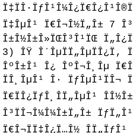
Ï‡ÏÎ·ÏƒÎ¹Î¼Î¿Ï€Î¿Î¹Î®
Ï‡ÎµÎ¹ Ï€Î¬Î½Ï„Î± 7 Î³
Î±Î½Î±Î»ÏŒÎ³Î¹ÏŒ Ï„Î¿Ï
3) ÎŸ Î´ÎµÏÏ„ÎµÏÎ¿Ï‚
ÎºÎ±Î¹ Î¿ ÎºÎ¬Î¸Îµ Ï€Î
ÏÎ¸ÎµÎ¹ Î· ÏƒÎµÎ¹ÏÎ¬ 
Ï€ÏÎ¿ÏƒÎ¸Î­Ï„ÎµÎ¹ Î­Î½Î
Î³ÏÎ¬Î¼Î¼Î±Ï„Î± ÏƒÏ„Î
Ï€Î¬ÏÏ‡Î¿Ï…Î½ Î­Ï„ÏƒÎ¹