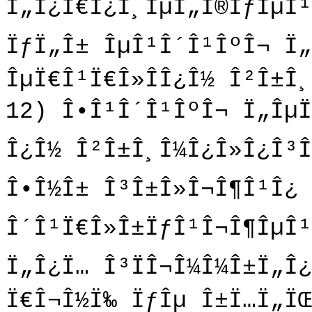
Ï„Î¿Ï€Î¿Î¸ÎµÏ„Î®ÏƒÎµÎ¹
ÏƒÏ„Î± ÎµÎ¹Î´Î¹ÎºÎ¬ Ï„
ÎµÏ€Î¹Ï€Î»Î­Î¿Î½ Î²Î±Î
12) Î•Î¹Î´Î¹ÎºÎ¬ Ï„ÎµÏ
Î¿Î½ Î²Î±Î¸Î¼Î¿Î»Î¿Î³Î
Î•Î½Î± Î³Î±Î»Î¬Î¶Î¹Î¿ 
Î´Î¹Ï€Î»Î±ÏƒÎ¹Î¬Î¶ÎµÎ¹
Ï„Î¿Ï… Î³ÏÎ¬Î¼Î¼Î±Ï„Î
Ï€Î¬Î½Ï‰ ÏƒÎµ Î±Ï…Ï„ÏŒ