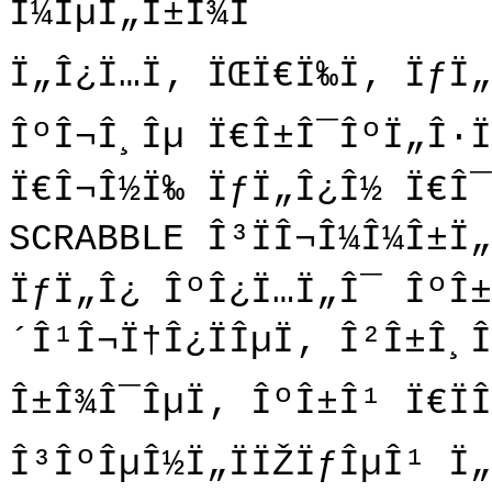
Î¼ÎµÏ„Î±Î¾Ï
Ï„Î¿Ï…Ï‚ ÏŒÏ€Ï‰Ï‚ ÏƒÏ„
ÎºÎ¬Î¸Îµ Ï€Î±Î¯ÎºÏ„Î·Ï
Ï€Î¬Î½Ï‰ ÏƒÏ„Î¿Î½ Ï€Î¯
SCRABBLE Î³ÏÎ¬Î¼Î¼Î±Ï
ÏƒÏ„Î¿ ÎºÎ¿Ï…Ï„Î¯ ÎºÎ±
´Î¹Î¬Ï†Î¿ÏÎµÏ‚ Î²Î±Î¸Î
Î±Î¾Î¯ÎµÏ‚ ÎºÎ±Î¹ Ï€Ï
Î³ÎºÎµÎ½Ï„ÏÏŽÏƒÎµÎ¹ Ï