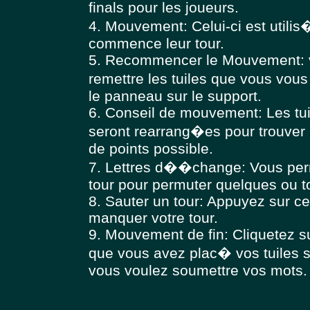
finals pour les joueurs.
4. Mouvement: Celui-ci est utilis
commence leur tour.
5. Recommencer le Mouvement: 
remettre les tuiles que vous vous
le panneau sur le support.
6. Conseil de mouvement: Les tui
seront rearrang�es pour trouver 
de points possible.
7. Lettres d��change: Vous per
tour pour permuter quelques ou to
8. Sauter un tour: Appuyez sur c
manquer votre tour.
9. Mouvement de fin: Cliquetez s
que vous avez plac� vos tuiles s
vous voulez soumettre vos mots.